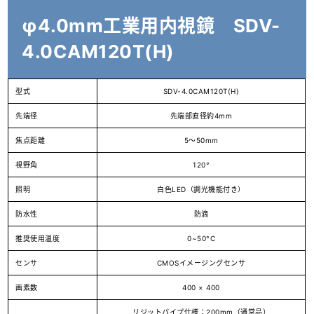
φ4.0mm工業用内視鏡 SDV-
4.0CAM120T(H)
型式
SDV-4.0CAM120T(H)
先端径
先端部直径約4mm
焦点距離
5〜50mm
視野角
120°
照明
白色LED（調光機能付き）
防水性
防滴
推奨使用温度
0~50°C
センサ
CMOSイメージングセンサ
画素数
400 × 400
リジットパイプ仕様：200mm（通常品）